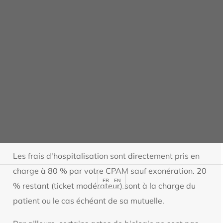
Les prestations de restauration sont adaptées aux
contraintes médicales.
** Collation gourmande : boisson chaude, pain ou
biscottes, beurre, confiture, madeleine ou biscuit,
compote, laitage
Les frais pris en charge par
l'Assurance Maladie
Les frais d'hospitalisation sont directement pris en
charge à 80 % par votre CPAM sauf exonération. 20
FR
EN
% restant (ticket modérateur) sont à la charge du
patient ou le cas échéant de sa mutuelle.