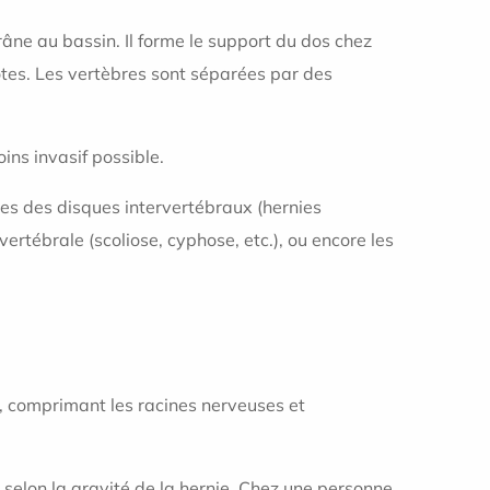
râne au bassin. Il forme le support du dos chez
côtes. Les vertèbres sont séparées par des
oins invasif possible.
ces des disques intervertébraux (hernies
ertébrale (scoliose, cyphose, etc.), ou encore les
x, comprimant les racines nerveuses et
, selon la gravité de la hernie. Chez une personne