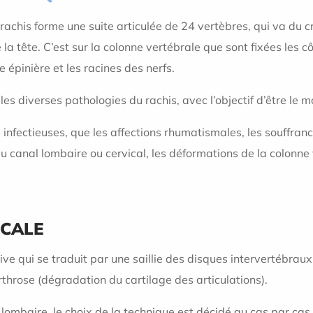
rachis forme une suite articulée de 24 vertèbres, qui va du c
la tête. C’est sur la colonne vertébrale que sont fixées les 
 épinière et les racines des nerfs.
 les diverses pathologies du rachis, avec l’objectif d’être le m
 infectieuses, que les affections rhumatismales, les souffran
u canal lombaire ou cervical, les déformations de la colonne v
SCALE
ve qui se traduit par une saillie des disques intervertébrau
throse (dégradation du cartilage des articulations).
 lombaire, le choix de la technique est décidé au cas par cas