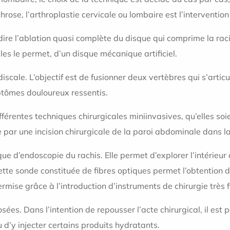
se, l’arthroplastie cervicale ou lombaire est l’intervention 
à-dire l’ablation quasi complète du disque qui comprime la rac
ales le permet, d’un disque mécanique artificiel.
iscale. L’objectif est de fusionner deux vertèbres qui s’articu
tômes douloureux ressentis.
férentes techniques chirurgicales miniinvasives, qu’elles soi
e par une incision chirurgicale de la paroi abdominale dans 
ique d’endoscopie du rachis. Elle permet d’explorer l’intérieu
Cette sonde constituée de fibres optiques permet l’obtention 
ermise grâce à l’introduction d’instruments de chirurgie très f
s. Dans l’intention de repousser l’acte chirurgical, il est po
 d’y injecter certains produits hydratants.