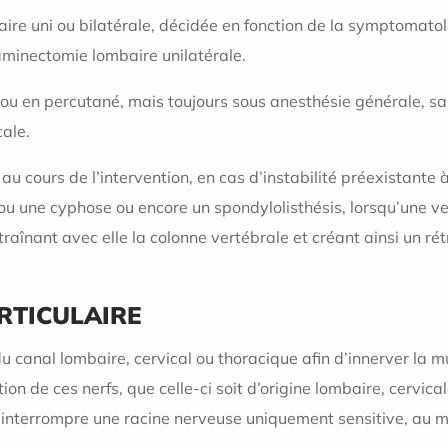
aire uni ou bilatérale, décidée en fonction de la symptomatolo
 laminectomie lombaire unilatérale.
 ou en percutané, mais toujours sous anesthésie générale, sau
cale.
u cours de l’intervention, en cas d’instabilité préexistante à
 une cyphose ou encore un spondylolisthésis, lorsqu’une ver
traînant avec elle la colonne vertébrale et créant ainsi un ré
RTICULAIRE
u canal lombaire, cervical ou thoracique afin d’innerver la mu
on de ces nerfs, que celle-ci soit d’origine lombaire, cervica
e d’interrompre une racine nerveuse uniquement sensitive, au