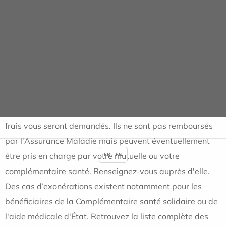
d’effectuer des actes invasifs sur le patient
Participations obligatoires liées à
votre séjour
Conformément à la règlementation en vigueur, certains
frais vous seront demandés. Ils ne sont pas remboursés
par l'Assurance Maladie mais peuvent éventuellement
être pris en charge par votre mutuelle ou votre
FR
EN
complémentaire santé. Renseignez-vous auprès d'elle.
Des cas d’exonérations existent notamment pour les
bénéficiaires de la Complémentaire santé solidaire ou de
l'aide médicale d'État. Retrouvez la liste complète des