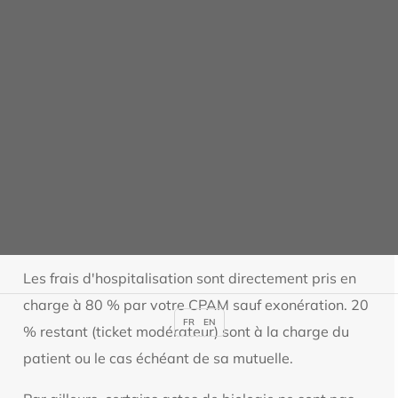
Les prestations de restauration sont adaptées aux
contraintes médicales.
** Collation gourmande : boisson chaude, pain ou
biscottes, beurre, confiture, madeleine ou biscuit,
compote, laitage
Les frais pris en charge par
l'Assurance Maladie
Les frais d'hospitalisation sont directement pris en
charge à 80 % par votre CPAM sauf exonération. 20
FR
EN
% restant (ticket modérateur) sont à la charge du
patient ou le cas échéant de sa mutuelle.