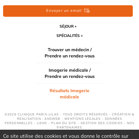
Envoyer un email
SÉJOUR
SPÉCIALITÉS
Trouver un médecin /
Prendre un rendez-vous
Imagerie médicale /
Prendre un rendez-vous
Résultats Imagerie
médicale
©2026 CLINIQUE PARIS-LILAS - TOUS DROITS RÉSERVÉS - CRÉATION &
RÉALISATION : ANSWEB -
MENTIONS LÉGALES
-
DONNÉES
PERSONNELLES
-
LIENS
-
PLAN DU SITE
-
GESTION DES COOKIES
-
NOS
PARTENAIRES
Ce site utilise des cookies et vous donne le contrôle sur