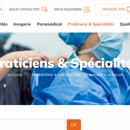
N
NOUS CONTACTER
NOUS REJOINDRE
PRENDRE RDV
ités
Imagerie
Paramédical
Praticiens & Spécialités
Quali
raticiens & Spécialit
ACCUEIL
PRATICIENS & SPÉCIALITÉS
MAURICE MIMOUN