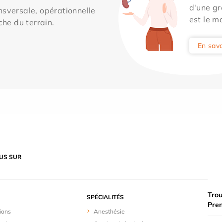
d'une gr
sversale, opérationnelle
est le m
che du terrain.
En savo
US SUR
Trou
SPÉCIALITÉS
Pre
ions
Anesthésie