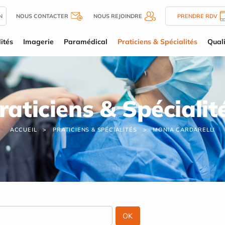
N
NOUS CONTACTER
NOUS REJOINDRE
PRENDRE RDV
ités
Imagerie
Paramédical
Praticiens & Spécialités
Quali
raticiens & Spécialit
ACCUEIL
PRATICIENS & SPÉCIALITÉS
MONIA CARDARELLI