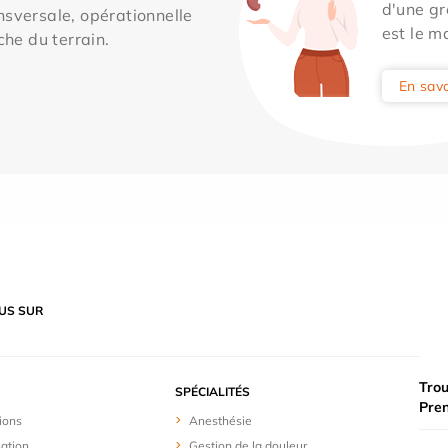
d'une gr
sversale, opérationnelle
est le m
che du terrain.
En savo
US SUR
Trou
SPÉCIALITÉS
Pre
ions
Anesthésie
sation
Gestion de la douleur