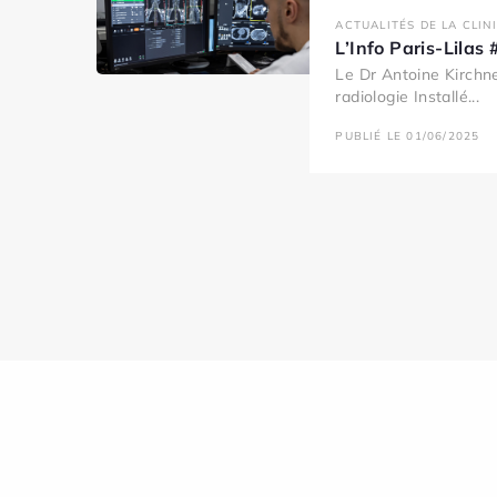
ACTUALITÉS DE LA CLIN
L’Info Paris-Lila
Le Dr Antoine Kirchne
radiologie Installé...
PUBLIÉ LE 01/06/2025