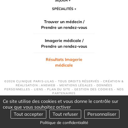
SÉJOUR
SPÉCIALITÉS
Trouver un médecin /
Prendre un rendez-vous
Imagerie médicale /
Prendre un rendez-vous
Résultats Imagerie
médicale
©2026 CLINIQUE PARIS-LILAS - TOUS DROITS RÉSERVÉS - CRÉATION &
RÉALISATION : ANSWEB -
MENTIONS LÉGALES
-
DONNÉES
PERSONNELLES
-
LIENS
-
PLAN DU SITE
-
GESTION DES COOKIES
-
NOS
PARTENAIRES
Ce site utilise des cookies et vous donne le contrôle sur
ceux que vous souhaitez activer
Tout accepter
Tout refuser
Personnaliser
Politique de confidentialité