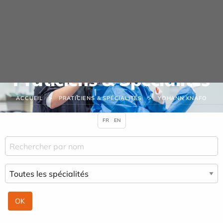
Panneau de gestion des cookies
Praticiens & Spécialités
ACCUEIL
PRATICIENS & SPÉCIALITÉS
YOHANN KNAFO
FR
EN