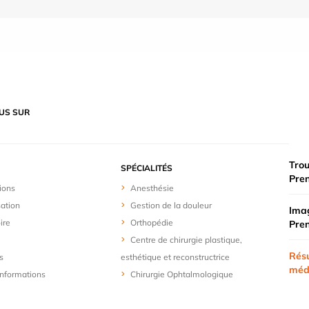
US SUR
Trou
SPÉCIALITÉS
Pre
ions
Anesthésie
sation
Gestion de la douleur
Imag
ire
Orthopédie
Pre
Centre de chirurgie plastique,
Résu
s
esthétique et reconstructrice
méd
 informations
Chirurgie Ophtalmologique