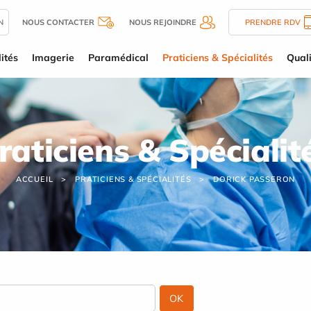
N
NOUS CONTACTER
NOUS REJOINDRE
PRENDRE RDV
ités
Imagerie
Paramédical
Praticiens & Spécialités
Quali
raticiens & Spécialit
ACCUEIL
PRATICIENS & SPÉCIALITÉS
DORICK PASSERON