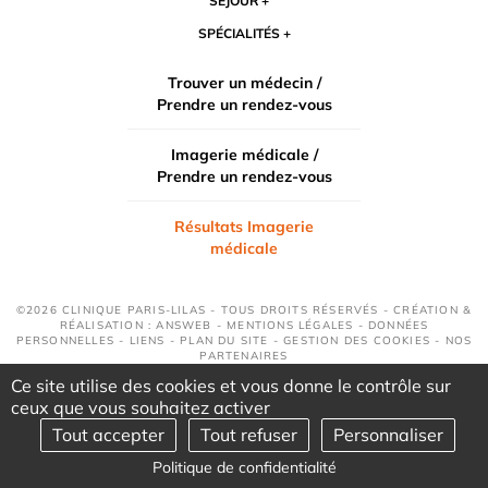
SÉJOUR
SPÉCIALITÉS
Trouver un médecin /
Prendre un rendez-vous
Imagerie médicale /
Prendre un rendez-vous
Résultats Imagerie
médicale
©2026 CLINIQUE PARIS-LILAS - TOUS DROITS RÉSERVÉS - CRÉATION &
RÉALISATION : ANSWEB -
MENTIONS LÉGALES
-
DONNÉES
PERSONNELLES
-
LIENS
-
PLAN DU SITE
-
GESTION DES COOKIES
-
NOS
PARTENAIRES
Ce site utilise des cookies et vous donne le contrôle sur
ceux que vous souhaitez activer
Tout accepter
Tout refuser
Personnaliser
Politique de confidentialité