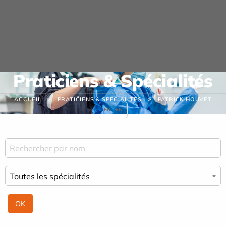
Panneau de gestion des cookies
Praticiens & Spécialités
ACCUEIL
PRATICIENS & SPÉCIALITÉS
PATRICK HOUVET
FR
EN