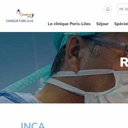
Panneau de gestion des cookies
FR
E
La clinique Paris-Lilas
Séjour
Spécial
R
INCA