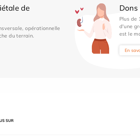
iétale de
Dons 
Plus de
d'une gr
sversale, opérationnelle
est le m
che du terrain.
En savo
US SUR