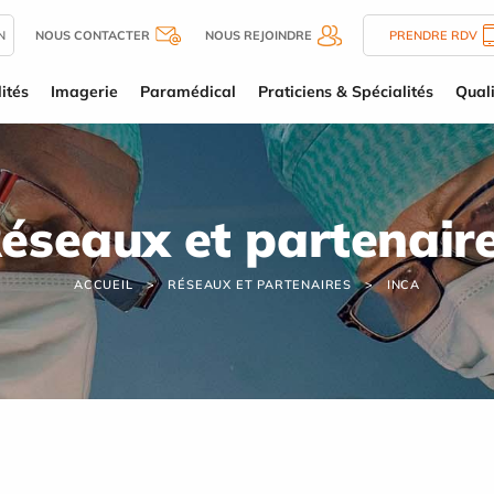
N
NOUS CONTACTER
NOUS REJOINDRE
PRENDRE RDV
ités
Imagerie
Paramédical
Praticiens & Spécialités
Quali
éseaux et partenair
ACCUEIL
RÉSEAUX ET PARTENAIRES
INCA