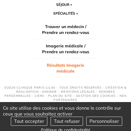
SÉJOUR
SPÉCIALITÉS
Trouver un médecin /
Prendre un rendez-vous
Imagerie médicale /
Prendre un rendez-vous
Résultats Imagerie
médicale
©2026 CLINIQUE PARIS-LILAS - TOUS DROITS RÉSERVÉS - CRÉATION &
RÉALISATION : ANSWEB -
MENTIONS LÉGALES
-
DONNÉES
PERSONNELLES
-
LIENS
-
PLAN DU SITE
-
GESTION DES COOKIES
-
NOS
PARTENAIRES
Ce site utilise des cookies et vous donne le contrôle sur
ceux que vous souhaitez activer
Tout accepter
Tout refuser
Personnaliser
Politique de confidentialité