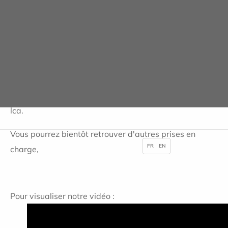
antérieur (DT4) à la
Clinique Paris Lilas
Publié le 08/10/2021
La clinique Paris Lilas est fière de vous présenter une
vidéo synthétisant la prise en charge des ruptures du
lca.
Vous pourrez bientôt retrouver d'autres prises en
FR
EN
charge,
Pour visualiser notre vidéo :