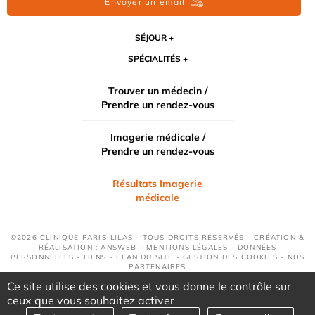
Envoyer un email
SÉJOUR
SPÉCIALITÉS
Trouver un médecin /
Prendre un rendez-vous
Imagerie médicale /
Prendre un rendez-vous
Résultats Imagerie
médicale
©2026 CLINIQUE PARIS-LILAS - TOUS DROITS RÉSERVÉS - CRÉATION &
RÉALISATION : ANSWEB -
MENTIONS LÉGALES
-
DONNÉES
PERSONNELLES
-
LIENS
-
PLAN DU SITE
-
GESTION DES COOKIES
-
NOS
PARTENAIRES
Ce site utilise des cookies et vous donne le contrôle sur
ceux que vous souhaitez activer