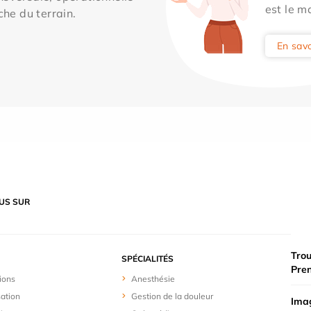
est le m
che du terrain.
En savo
US SUR
Trou
SPÉCIALITÉS
Pre
ions
Anesthésie
sation
Gestion de la douleur
Imag