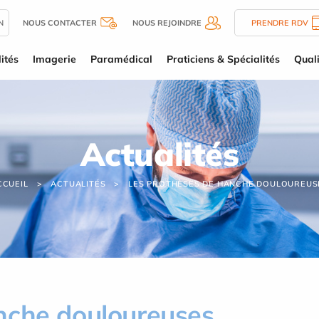
N
NOUS CONTACTER
NOUS REJOINDRE
PRENDRE RDV
ités
Imagerie
Paramédical
Praticiens & Spécialités
Quali
Actualités
CCUEIL
ACTUALITÉS
LES PROTHÈSES DE HANCHE DOULOUREUS
nche douloureuses