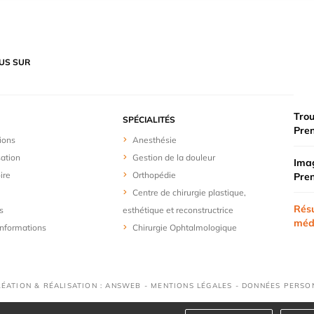
US SUR
Trou
SPÉCIALITÉS
Pre
ions
Anesthésie
sation
Gestion de la douleur
Imag
ire
Orthopédie
Pre
Centre de chirurgie plastique,
Résu
s
esthétique et reconstructrice
méd
 informations
Chirurgie Ophtalmologique
RÉATION & RÉALISATION : ANSWEB -
MENTIONS LÉGALES
-
DONNÉES PERSO