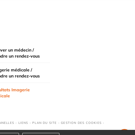
ver un médecin /
ndre un rendez-vous
erie médicale /
ndre un rendez-vous
ltats Imagerie
icale
NNELLES
-
LIENS
-
PLAN DU SITE
-
GESTION DES COOKIES
-