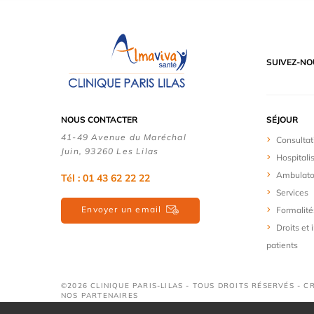
SUIVEZ-NO
NOUS CONTACTER
SÉJOUR
41-49 Avenue du Maréchal
Consultat
Juin, 93260 Les Lilas
Hospitali
Ambulato
Tél :
01 43 62 22 22
Services
Envoyer un email
Formalité
Droits et
patients
©2026 CLINIQUE PARIS-LILAS - TOUS DROITS RÉSERVÉS - C
NOS PARTENAIRES