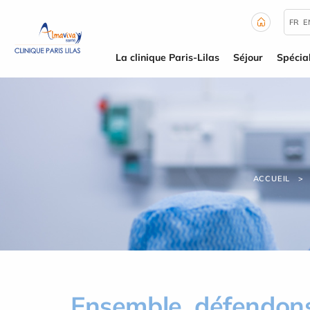
Panneau de gestion des cookies
FR
E
La clinique Paris-Lilas
Séjour
Spécial
ACCUEIL
Ensemble, défendons 