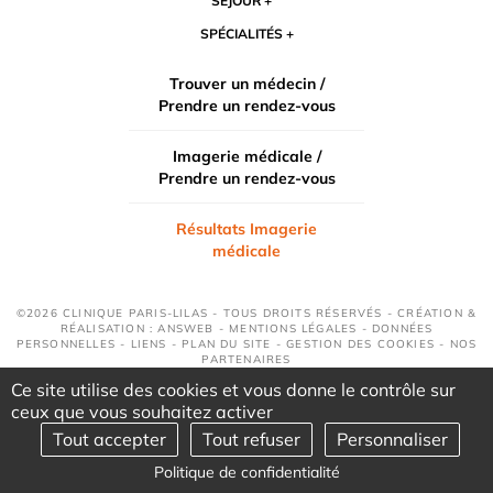
SÉJOUR
SPÉCIALITÉS
Trouver un médecin /
Prendre un rendez-vous
Imagerie médicale /
Prendre un rendez-vous
Résultats Imagerie
médicale
©2026 CLINIQUE PARIS-LILAS - TOUS DROITS RÉSERVÉS - CRÉATION &
RÉALISATION : ANSWEB -
MENTIONS LÉGALES
-
DONNÉES
PERSONNELLES
-
LIENS
-
PLAN DU SITE
-
GESTION DES COOKIES
-
NOS
PARTENAIRES
Ce site utilise des cookies et vous donne le contrôle sur
ceux que vous souhaitez activer
Tout accepter
Tout refuser
Personnaliser
Politique de confidentialité