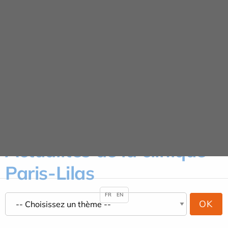
Panneau de gestion des cookies
Actualités
ACCUEIL
ACTUALITÉS
Actualités de la clinique
Paris-Lilas
FR
EN