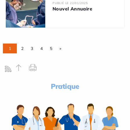
PUBLIÉ LE 22/01/2025
Nouvel Annuaire
1
2
3
4
5
»
Pratique